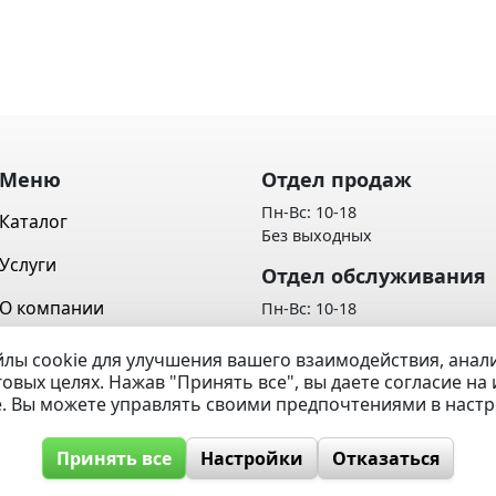
Меню
Отдел продаж
Пн-Вс: 10-18
Каталог
Без выходных
Услуги
Отдел обслуживания
О компании
Пн-Вс: 10-18
Без выходных
Контакты
лы cookie для улучшения вашего взаимодействия, ана
Политика обработки персон
говых целях. Нажав "Принять все", вы даете согласие н
Вопрос / Ответ
данных
e. Вы можете управлять своими предпочтениями в наст
Принять все
Настройки
Отказаться