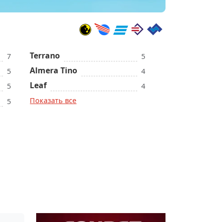
Terrano
7
5
Almera Tino
5
4
Leaf
5
4
Показать все
5