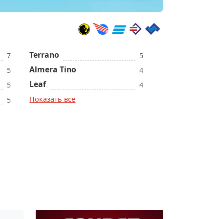
Terrano
7
5
Almera Tino
5
4
Leaf
5
4
Показать все
5