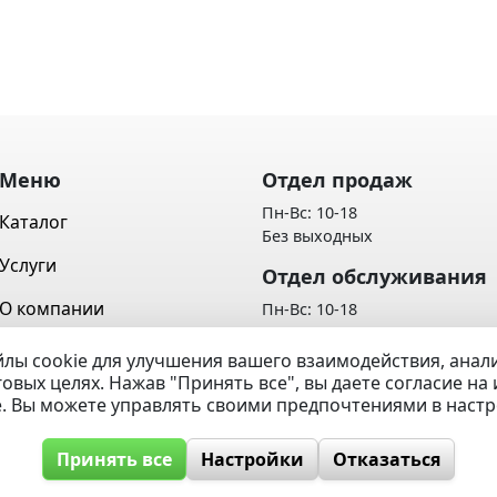
Меню
Отдел продаж
Пн-Вс: 10-18
Каталог
Без выходных
Услуги
Отдел обслуживания
О компании
Пн-Вс: 10-18
Без выходных
Контакты
лы cookie для улучшения вашего взаимодействия, ана
Политика обработки персон
говых целях. Нажав "Принять все", вы даете согласие н
Вопрос / Ответ
данных
e. Вы можете управлять своими предпочтениями в наст
Принять все
Настройки
Отказаться