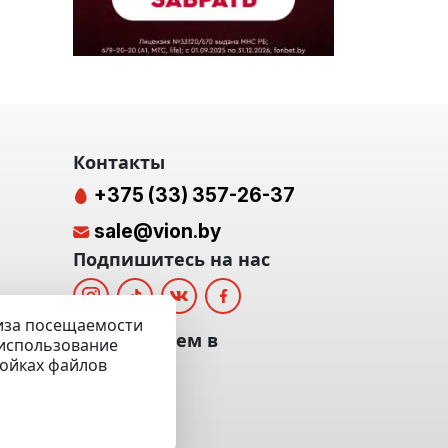
Контакты
+375 (33) 357-26-37
sale@vion.by
Подпишитесь на нас
лиза посещаемости
альных
Мы отвечаем в
а использование
ройках файлов