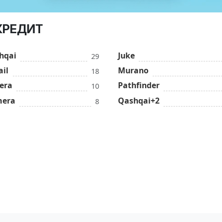
КРЕДИТ
hqai
Juke
29
ail
Murano
18
era
Pathfinder
10
mera
Qashqai+2
8