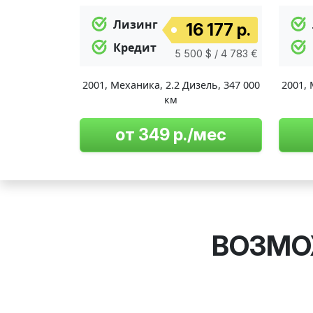
Лизинг
16 177 р.
Кредит
5 500 $ / 4 783 €
2001
,
Механика
,
2.2 Дизель
,
347 000
2001
,
км
от 349 р./мес
ВОЗМО