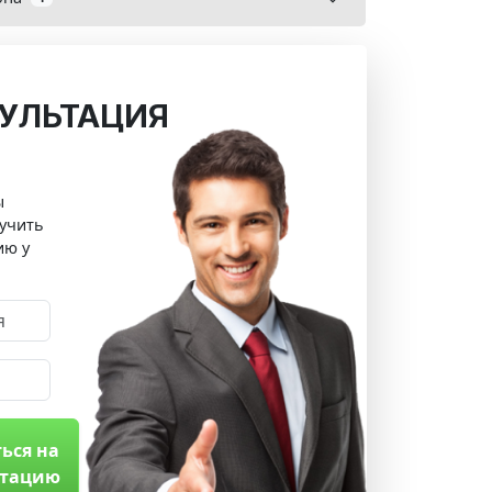
УЛЬТАЦИЯ
ы
учить
ию у
ься на
ьтацию