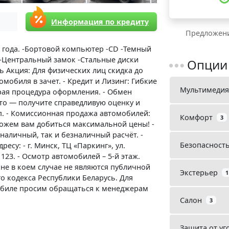
Информация по кредиту
Предложени
 года. -Бортовой компьютер -CD -Темный
 -Центральный замок -Стальные диски
Опции
ь Акция: Для физических лиц скидка до
омобиля в зачет. - Кредит и Лизинг: Гибкие
Мультимедия
рая процедура оформления. - Обмен
авто — получите справедливую оценку и
п. - Комиссионная продажа автомобилей:
Комфорт
3
ожем вам добиться максимальной цены! -
аличный, так и безналичный расчёт. -
Безопасност
есу: - г. Минск, ТЦ «Паркинг», ул.
 123. - Осмотр автомобилей – 5-й этаж.
не в коем случае не являются публичной
Экстерьер
1
ого кодекса Республики Беларусь. Для
биле просим обращаться к менеджерам
Салон
3
Защита от уг