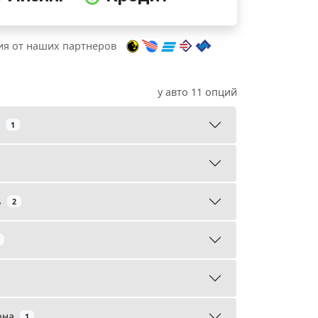
я от наших партнеров
у авто 11 опций
1
ь
2
она
1