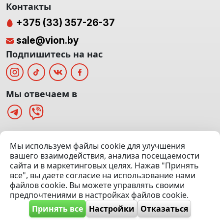
Контакты
+375 (33) 357-26-37
sale@vion.by
Подпишитесь на нас
Мы отвечаем в
г. Минск, ТЦ «Паркинг» Ул. Куйбышева 40
Мы используем файлы cookie для улучшения
(Офис: 5 этаж | Осмотр авто: 5 этаж)
вашего взаимодействия, анализа посещаемости
сайта и в маркетинговых целях. Нажав "Принять
Посмотреть на карте
все", вы даете согласие на использование нами
файлов cookie. Вы можете управлять своими
© 2020 — 2026 VION.BY — Продажа, выкуп и обмен | УНП
предпочтениями в настройках файлов cookie.
192961100 |
Эвакуатор Минск
Принять все
Настройки
Отказаться