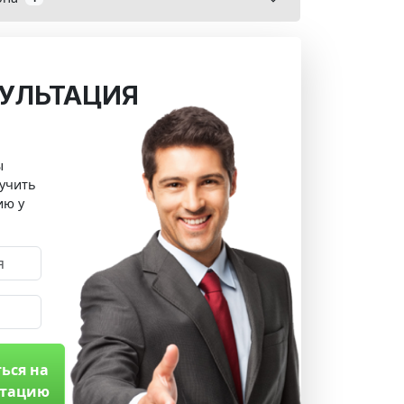
УЛЬТАЦИЯ
ы
учить
ию у
ься на
ьтацию