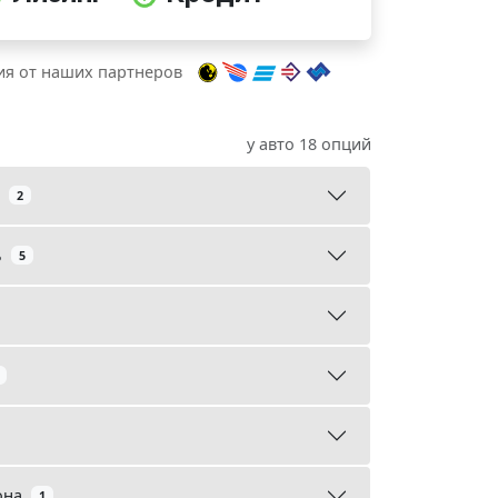
я от наших партнеров
у авто 18 опций
2
ь
5
она
1