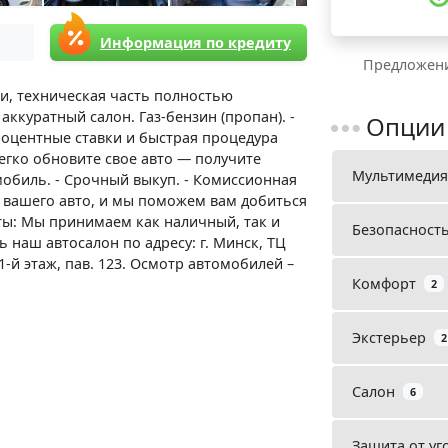
Информация по кредиту
Предложени
ии, техническая часть полностью
ккуратный салон. Газ-бензин (пропан). -
Опции
роцентные ставки и быстрая процедура
Легко обновите свое авто — получите
Мультимедия
мобиль. - Срочный выкуп. - Комиссионная
 вашего авто, и мы поможем вам добиться
ты: Мы принимаем как наличный, так и
Безопасност
 наш автосалон по адресу: г. Минск, ТЦ
1-й этаж, пав. 123. Осмотр автомобилей –
Комфорт
2
Экстерьер
2
Салон
6
Защита от уг