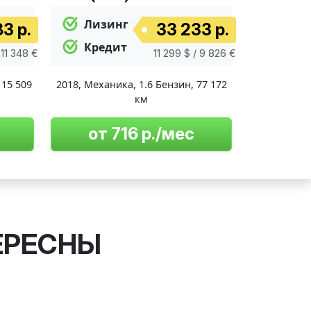
Лизинг
3 р.
33 233 р.
Кредит
 11 348 €
11 299 $ / 9 826 €
115 509
2018
,
Механика
,
1.6 Бензин
,
77 172
км
от 716 р./мес
ЕРЕСНЫ