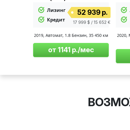
Лизинг
52 939 р.
Кредит
17 999 $ / 15 652 €
2019
,
Автомат
,
1.8 Бензин
,
35 450 км
2020
,
от 1141 р./мес
ВОЗМО