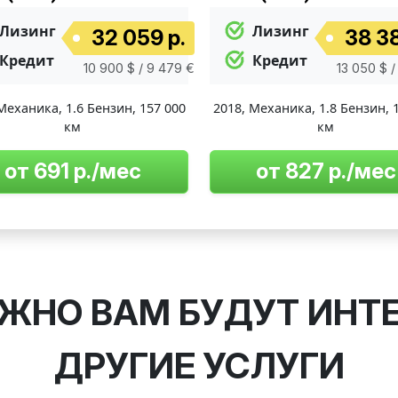
Лизинг
Лизинг
32 059 р.
38 38
Кредит
Кредит
10 900 $ / 9 479 €
13 050 $ /
Механика
,
1.6 Бензин
,
157 000
2018
,
Механика
,
1.8 Бензин
,
км
км
от 691 р./мес
от 827 р./мес
ЖНО ВАМ БУДУТ ИНТ
ДРУГИЕ УСЛУГИ