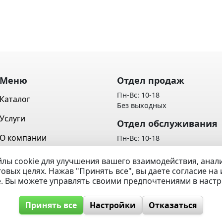
Меню
Отдел продаж
Пн-Вс: 10-18
Каталог
Без выходных
Услуги
Отдел обслуживания
О компании
Пн-Вс: 10-18
Без выходных
Контакты
лы cookie для улучшения вашего взаимодействия, ана
Политика обработки персон
говых целях. Нажав "Принять все", вы даете согласие н
Вопрос / Ответ
данных
e. Вы можете управлять своими предпочтениями в наст
Принять все
Настройки
Отказаться