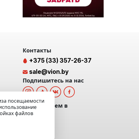
Контакты
+375 (33) 357-26-37
sale@vion.by
Подпишитесь на нас
лиза посещаемости
альных
Мы отвечаем в
а использование
ройках файлов