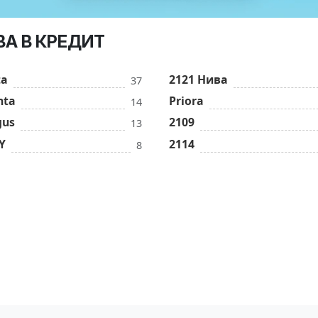
ИВА В КРЕДИТ
ta
2121 Нива
37
nta
Priora
14
gus
2109
13
Y
2114
8