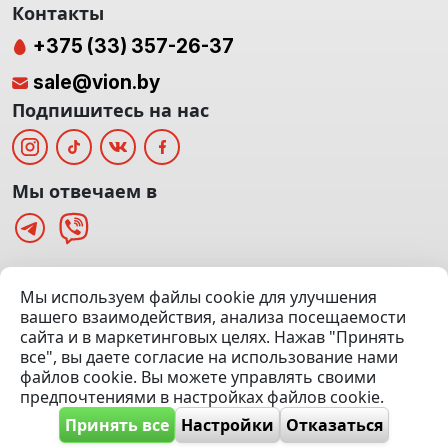
Контакты
+375 (33) 357-26-37
sale@vion.by
Подпишитесь на нас
Мы отвечаем в
г. Минск, ТЦ «Паркинг» Ул. Куйбышева 40
Мы используем файлы cookie для улучшения
(Офис: 5 этаж | Осмотр авто: 5 этаж)
вашего взаимодействия, анализа посещаемости
сайта и в маркетинговых целях. Нажав "Принять
Посмотреть на карте
все", вы даете согласие на использование нами
файлов cookie. Вы можете управлять своими
© 2020 — 2026 VION.BY — Продажа, выкуп и обмен | УНП
предпочтениями в настройках файлов cookie.
192961100 |
Эвакуатор Минск
Принять все
Настройки
Отказаться