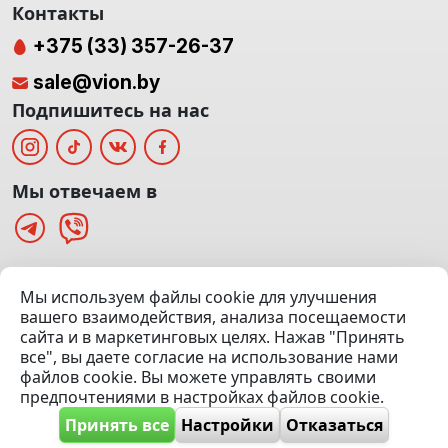
Контакты
+375 (33) 357-26-37
sale@vion.by
Подпишитесь на нас
Мы отвечаем в
г. Минск, ТЦ «Паркинг» Ул. Куйбышева 40
Мы используем файлы cookie для улучшения
(Офис: 5 этаж | Осмотр авто: 5 этаж)
вашего взаимодействия, анализа посещаемости
сайта и в маркетинговых целях. Нажав "Принять
Посмотреть на карте
все", вы даете согласие на использование нами
файлов cookie. Вы можете управлять своими
© 2020 — 2026 VION.BY — Продажа, выкуп и обмен | УНП
предпочтениями в настройках файлов cookie.
192961100 |
Эвакуатор Минск
Принять все
Настройки
Отказаться