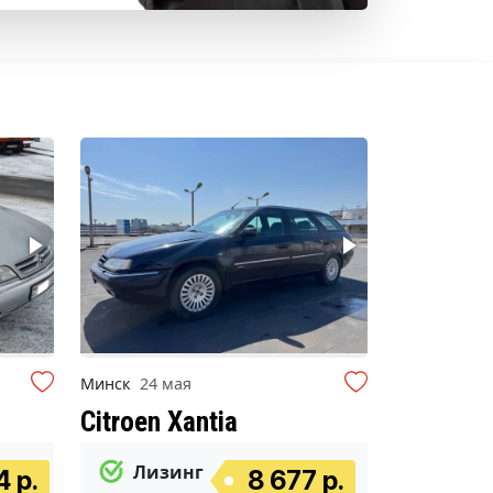
Минск
24 мая
Citroen Xantia
Лизинг
4 р.
8 677 р.