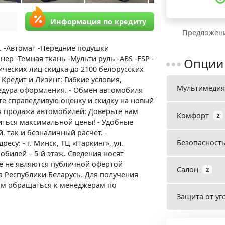
Информация по кредиту
Предложени
. -Автомат -Передние подушки
ер -Темная ткань -Мульти руль -ABS -ESP -
Опции
ческих лиц скидка до 2100 белорусских
 Кредит и Лизинг: Гибкие условия,
Мультимедия
едура оформления. - Обмен автомобиля
ите справедливую оценку и скидку на новый
я продажа автомобилей: Доверьте нам
Комфорт
2
иться максимальной цены! - Удобные
 так и безналичный расчёт. -
Безопасност
есу: - г. Минск, ТЦ «Паркинг», ул.
обилей – 5-й этаж. Сведения носят
е не являются публичной офертой
Салон
2
кса Республики Беларусь. Для получения
м обращаться к менеджерам по
Защита от уг