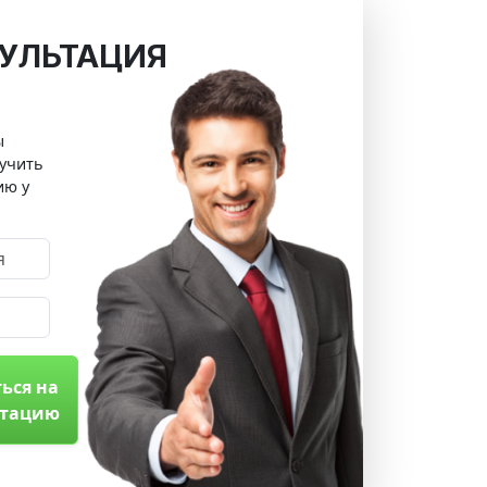
УЛЬТАЦИЯ
ы
учить
ию у
ься на
ьтацию