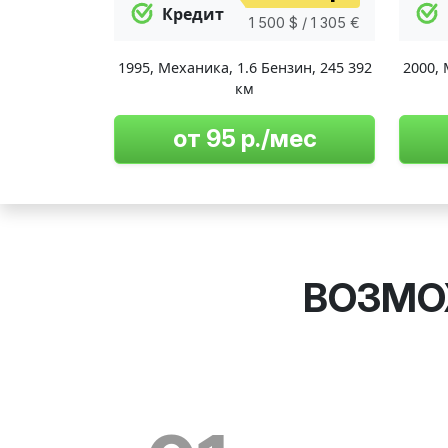
Кредит
1 500 $ / 1 305 €
1995
,
Механика
,
1.6 Бензин
,
245 392
2000
,
км
от 95 р./мес
ВОЗМО