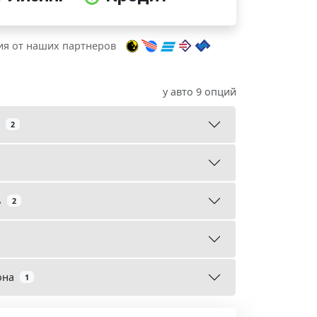
я от наших партнеров
у авто 9 опций
2
ь
2
она
1