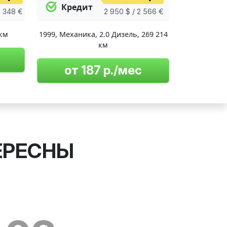
Кредит
3 348 €
2 950 $ / 2 566 €
 км
1999
,
Механика
,
2.0 Дизель
,
269 214
км
от 187 р./мес
ЕРЕСНЫ