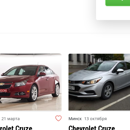
к
21 марта
Минск
13 октября
rolet Cruze
Chevrolet Cruze