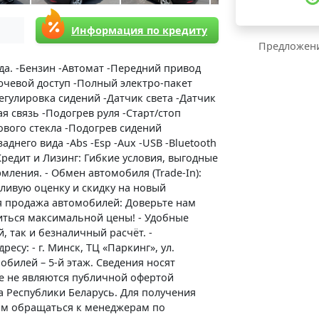
Информация по кредиту
Предложени
да. -Бензин -Автомат -Передний привод
чевой доступ -Полный электро-пакет
егулировка сидений -Датчик света -Датчик
я связь -Подогрев руля -Старт/стоп
вого стекла -Подогрев сидений
днего вида -Abs -Esp -Aux -USB -Bluetooth
редит и Лизинг: Гибкие условия, выгодные
ления. - Обмен автомобиля (Trade-In):
ливую оценку и скидку на новый
я продажа автомобилей: Доверьте нам
иться максимальной цены! - Удобные
 так и безналичный расчёт. -
есу: - г. Минск, ТЦ «Паркинг», ул.
обилей – 5-й этаж. Сведения носят
е не являются публичной офертой
кса Республики Беларусь. Для получения
м обращаться к менеджерам по