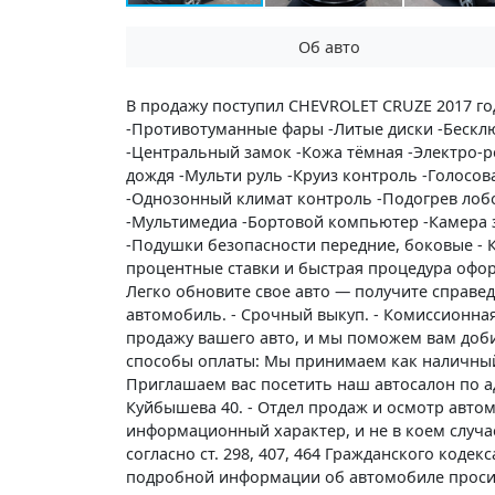
Об авто
В продажу поступил CHEVROLET CRUZE 2017 го
-Противотуманные фары -Литые диски -Бесклю
-Центральный замок -Кожа тёмная -Электро-р
дождя -Мульти руль -Круиз контроль -Голосова
-Однозонный климат контроль -Подогрев лобо
-Мультимедиа -Бортовой компьютер -Камера за
-Подушки безопасности передние, боковые - К
процентные ставки и быстрая процедура оформ
Легко обновите свое авто — получите справед
автомобиль. - Срочный выкуп. - Комиссионна
продажу вашего авто, и мы поможем вам доб
способы оплаты: Мы принимаем как наличный,
Приглашаем вас посетить наш автосалон по адр
Куйбышева 40. - Отдел продаж и осмотр автом
информационный характер, и не в коем случа
согласно ст. 298, 407, 464 Гражданского коде
подробной информации об автомобиле проси