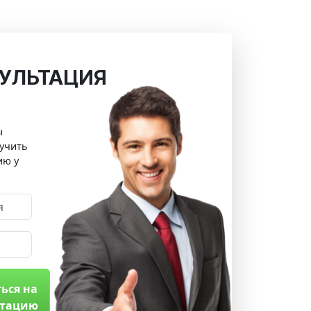
УЛЬТАЦИЯ
ы
учить
ию у
ься на
ьтацию