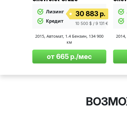
Лизинг
30 883 р.
Кредит
10 500 $ / 9 131 €
2015
,
Автомат
,
1.4 Бензин
,
134 900
2014
км
от 665 р./мес
ВОЗМО