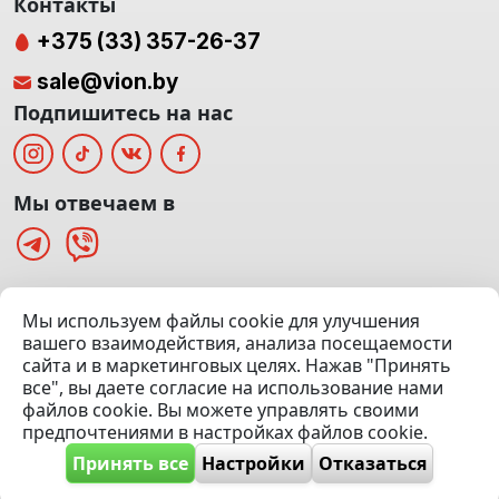
Контакты
+375 (33) 357-26-37
sale@vion.by
Подпишитесь на нас
Мы отвечаем в
г. Минск, ТЦ «Паркинг» Ул. Куйбышева 40
Мы используем файлы cookie для улучшения
(Офис: 5 этаж | Осмотр авто: 5 этаж)
вашего взаимодействия, анализа посещаемости
сайта и в маркетинговых целях. Нажав "Принять
Посмотреть на карте
все", вы даете согласие на использование нами
файлов cookie. Вы можете управлять своими
© 2020 — 2026 VION.BY — Продажа, выкуп и обмен | УНП
предпочтениями в настройках файлов cookie.
192961100 |
Эвакуатор Минск
Принять все
Настройки
Отказаться