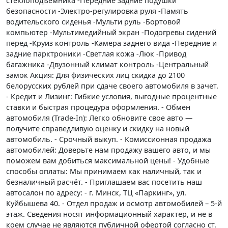
стеклоподъемника -Передние задние подушки
безопасности -Электро-регулировка руля -Память
водительского сиденья -Мульти руль -Бортовой
компьютер -Мультимедийный экран -Подогревы сидений
перед -Круиз контроль -Камера заднего вида -Передние и
задние парктроники -Светлая кожа -Люк -Привод
багажника -Двузонный климат контроль -Центральный
замок Акция: Для физических лиц скидка до 2100
белорусских рублей при сдаче своего автомобиля в зачет.
- Кредит и Лизинг: Гибкие условия, выгодные процентные
ставки и быстрая процедура оформления. - Обмен
автомобиля (Trade-In): Легко обновите свое авто —
получите справедливую оценку и скидку на новый
автомобиль. - Срочный выкуп. - Комиссионная продажа
автомобилей: Доверьте нам продажу вашего авто, и мы
поможем вам добиться максимальной цены! - Удобные
способы оплаты: Мы принимаем как наличный, так и
безналичный расчёт. - Приглашаем вас посетить наш
автосалон по адресу: - г. Минск, ТЦ «Паркинг», ул.
Куйбышева 40. - Отдел продаж и осмотр автомобилей – 5-й
этаж. Сведения носят информационный характер, и не в
коем случае не являются публичной офертой согласно ст.