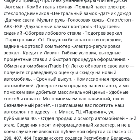
-Задний привод -Противотуманные фары -Литые диски
-Автомат -Комби ткань тёмная -Полный пакет электро-
стеклоподъемников -Центральный замок -Датчик дождя
-Датчик света -Мульти руль -Голосовая связь -Старт/стоп -
ABS -ESP -Двухзонный климат контроль -Подогревы
сидений -Обогрев лобового стекла -Подогрев зеркал
-Парктроники -Cd -Подушки безопасности передние,
задние -Бортовой компьютер -Электро-регулировка
зеркал - Кредит и Лизинг: Гибкие условия, выгодные
процентные ставки и быстрая процедура оформления. -
Обмен автомобиля (Trade-In): Легко обновите свое авто —
получите справедливую оценку и скидку на новый
автомобиль. - Срочный выкуп. - Комиссионная продажа
автомобилей: Доверьте нам продажу вашего авто, и мы
поможем вам добиться максимальной цены! - Удобные
способы оплаты: Мы принимаем как наличный, так и
безналичный расчёт. - Приглашаем вас посетить наш
автосалон по адресу: - г. Минск, ТЦ «Паркинг», ул.
Куйбышева 40. - Отдел продаж и осмотр автомобилей – 5-й
этаж. Сведения носят информационный характер, и не в
коем случае не являются публичной офертой согласно ст.
298, 407, 464 Гражданского кодекса Республики Беларусь.