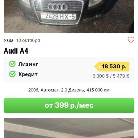
Узда
10 октября
Audi A4
Лизинг
18 530 р.
Кредит
6 300 $ / 5 479 €
2006
,
Автомат
,
2.0 Дизель
,
415 000 км
от 399 р./мес