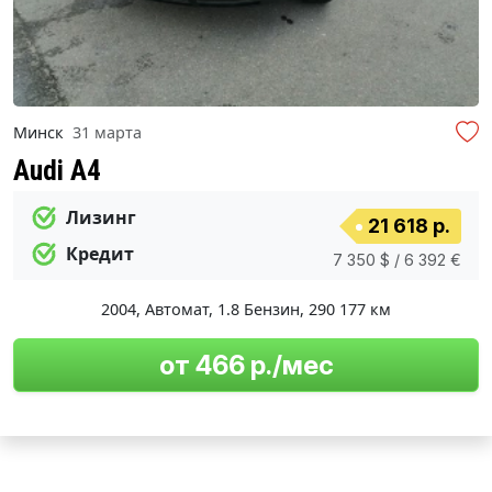
Минск
31 марта
Audi A4
Лизинг
21 618 р.
Кредит
7 350 $ / 6 392 €
2004
,
Автомат
,
1.8 Бензин
,
290 177 км
от 466 р./мес