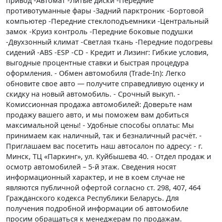
привод -Автомат -Литые диски -Передние
противотуманные фары -Задний парктроник -Бортовой
компьютер -Передние стеклоподъемники -Центральный
замок -Круиз контроль -Передние боковые подушки
-Двухзонный климат -Светлая ткань -Передние подогревы
сидений -ABS -ESP -CD - Кредит и Лизинг: Гибкие условия,
выгодные процентные ставки и быстрая процедура
оформления. - Обмен автомобиля (Trade-In): Легко
обновите свое авто — получите справедливую оценку и
скидку на новый автомобиль. - Срочный выкуп. -
Комиссионная продажа автомобилей: Доверьте нам
продажу вашего авто, и мы поможем вам добиться
максимальной цены! - Удобные способы оплаты: Мы
принимаем как наличный, так и безналичный расчёт. -
Приглашаем вас посетить наш автосалон по адресу: - г.
Минск, ТЦ «Паркинг», ул. Куйбышева 40. - Отдел продаж и
осмотр автомобилей – 5-й этаж. Сведения носят
информационный характер, и не в коем случае не
являются публичной офертой согласно ст. 298, 407, 464
Гражданского кодекса Республики Беларусь. Для
получения подробной информации об автомобиле
просим обращаться к менеджерам по продажам.