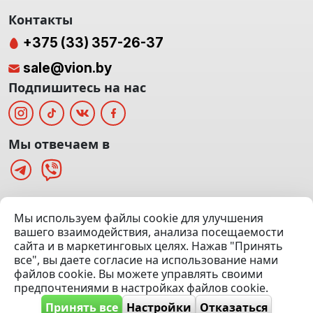
Контакты
+375 (33) 357-26-37
sale@vion.by
Подпишитесь на нас
Мы отвечаем в
г. Минск, ТЦ «Паркинг» Ул. Куйбышева 40
Мы используем файлы cookie для улучшения
(Офис: 5 этаж | Осмотр авто: 5 этаж)
вашего взаимодействия, анализа посещаемости
сайта и в маркетинговых целях. Нажав "Принять
Посмотреть на карте
все", вы даете согласие на использование нами
файлов cookie. Вы можете управлять своими
© 2020 — 2026 VION.BY — Продажа, выкуп и обмен | УНП
предпочтениями в настройках файлов cookie.
192961100 |
Эвакуатор Минск
Принять все
Настройки
Отказаться