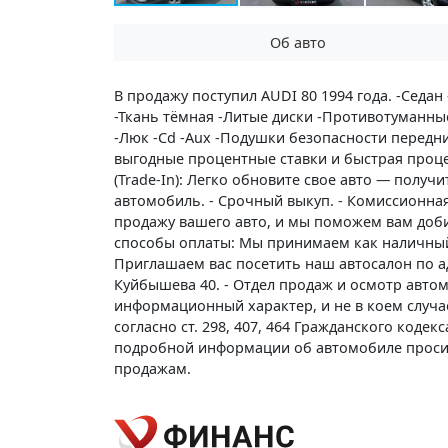
Об авто
В продажу поступил AUDI 80 1994 года. -Седан
-Ткань тёмная -Литые диски -Противотуманн
-Люк -Cd -Aux -Подушки безопасности передние
выгодные процентные ставки и быстрая проц
(Trade-In): Легко обновите свое авто — получ
автомобиль. - Срочный выкуп. - Комиссионна
продажу вашего авто, и мы поможем вам доб
способы оплаты: Мы принимаем как наличный,
Приглашаем вас посетить наш автосалон по адр
Куйбышева 40. - Отдел продаж и осмотр автом
информационный характер, и не в коем случа
согласно ст. 298, 407, 464 Гражданского коде
подробной информации об автомобиле проси
продажам.