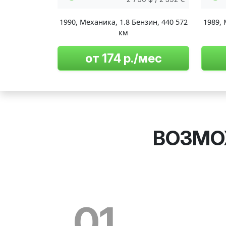
1990
,
Механика
,
1.8 Бензин
,
440 572
1989
,
км
от 174 р./мес
ВОЗМО
01