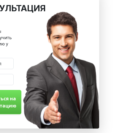
УЛЬТАЦИЯ
ы
учить
ию у
ься на
ьтацию