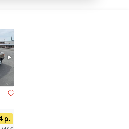
4 р.
3 348 €