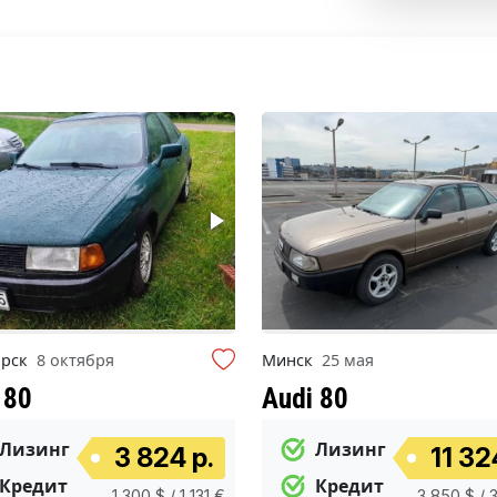
орск
8 октября
Минск
25 мая
 80
Audi 80
Лизинг
Лизинг
3 824 р.
11 32
Кредит
Кредит
1 300 $ / 1 131 €
3 850 $ / 