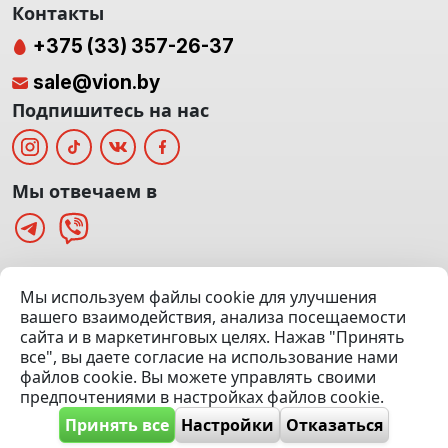
Контакты
+375 (33) 357-26-37
sale@vion.by
Подпишитесь на нас
Мы отвечаем в
г. Минск, ТЦ «Паркинг» Ул. Куйбышева 40
Мы используем файлы cookie для улучшения
(Офис: 5 этаж | Осмотр авто: 5 этаж)
вашего взаимодействия, анализа посещаемости
сайта и в маркетинговых целях. Нажав "Принять
Посмотреть на карте
все", вы даете согласие на использование нами
файлов cookie. Вы можете управлять своими
© 2020 — 2026 VION.BY — Продажа, выкуп и обмен | УНП
предпочтениями в настройках файлов cookie.
192961100 |
Эвакуатор Минск
Принять все
Настройки
Отказаться