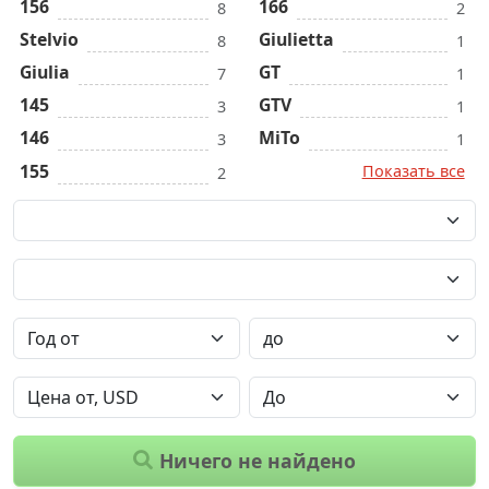
156
166
8
2
Stelvio
Giulietta
8
1
Giulia
GT
7
1
145
GTV
3
1
146
MiTo
3
1
155
Показать все
2
Ничего не найдено