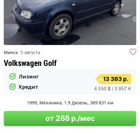
Минск
5 августа
Volkswagen Golf
Лизинг
13 383 р.
Кредит
4 550 $ / 3 957 €
1999
,
Механика
,
1.9 Дизель
,
389 831 км
от 288 р./мес