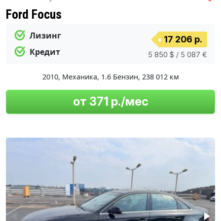
Ford Focus
Лизинг
17 206 р.
Кредит
5 850 $ / 5 087 €
2010
,
Механика
,
1.6 Бензин
,
238 012 км
от 371 р./мес