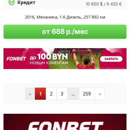
Кредит
10 850 $ / 9 435 €
2016
,
Механика
,
1.6 Дизель
,
257 892 км
от 688 р./мес
‹
1
2
3
...
259
›