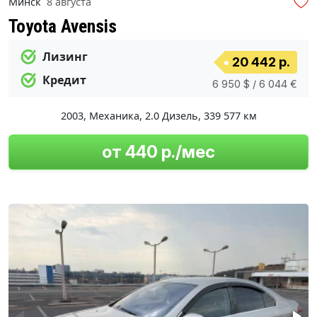
Минск
8 августа
Toyota Avensis
Лизинг
20 442 р.
Кредит
6 950 $ / 6 044 €
2003
,
Механика
,
2.0 Дизель
,
339 577 км
от 440 р./мес