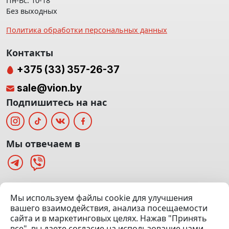
Пн-Вс: 10-18
Без выходных
Политика обработки персональных данных
Контакты
+375 (33) 357-26-37
sale@vion.by
Подпишитесь на нас
Мы отвечаем в
г. Минск, ТЦ «Паркинг» Ул. Куйбышева 40
Мы используем файлы cookie для улучшения
(Офис: 5 этаж | Осмотр авто: 5 этаж)
вашего взаимодействия, анализа посещаемости
сайта и в маркетинговых целях. Нажав "Принять
Посмотреть на карте
все", вы даете согласие на использование нами