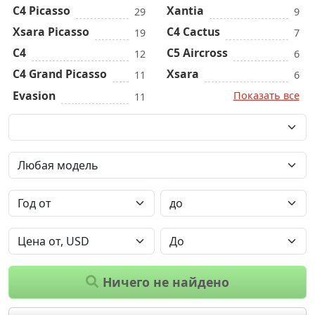
C4 Picasso
Xantia
29
9
Xsara Picasso
C4 Cactus
19
7
C4
C5 Aircross
12
6
C4 Grand Picasso
Xsara
11
6
Evasion
Показать все
11
Ничего не найдено