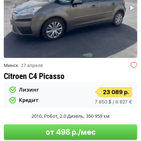
Минск
27 апреля
Citroen C4 Picasso
Лизинг
23 089 р.
Кредит
7 850 $ / 6 827 €
2010
,
Робот
,
2.0 Дизель
,
350 959 км
от 498 р./мес