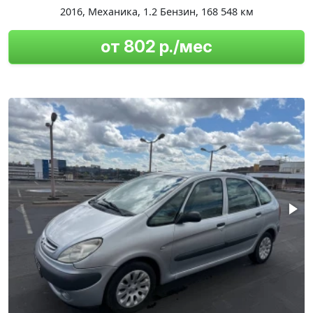
2016
,
Механика
,
1.2 Бензин
,
168 548 км
от 802 р./мес