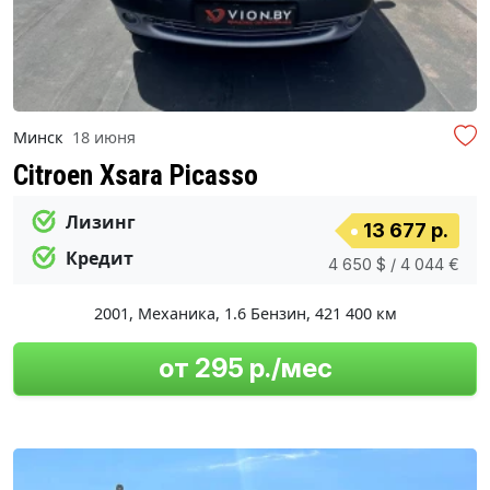
Минск
18 июня
Citroen Xsara Picasso
Лизинг
13 677 р.
Кредит
4 650 $ / 4 044 €
2001
,
Механика
,
1.6 Бензин
,
421 400 км
от 295 р./мес