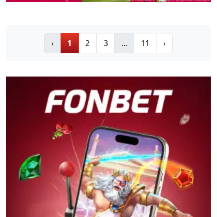
‹
1
2
3
...
11
›