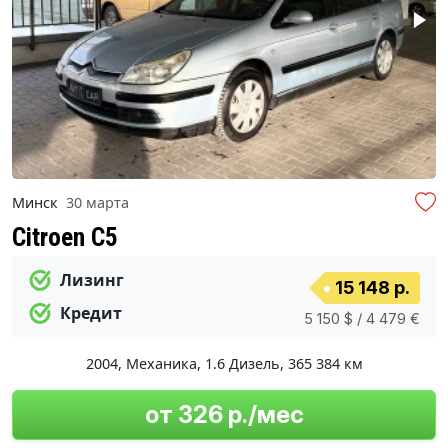
Минск
30 марта
Citroen C5
Лизинг
15 148 р.
Кредит
5 150 $ / 4 479 €
2004
,
Механика
,
1.6 Дизель
,
365 384 км
от 326 р./мес