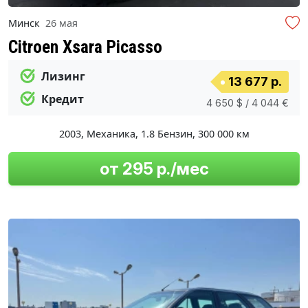
Минск
26 мая
Citroen Xsara Picasso
Лизинг
13 677 р.
Кредит
4 650 $ / 4 044 €
2003
,
Механика
,
1.8 Бензин
,
300 000 км
от 295 р./мес