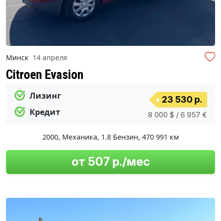
Минск
14 апреля
Citroen Evasion
Лизинг
23 530 р.
Кредит
8 000 $ / 6 957 €
2000
,
Механика
,
1.8 Бензин
,
470 991 км
от 507 р./мес