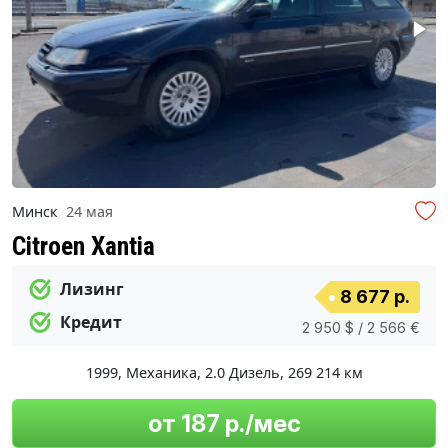
Минск
24 мая
Citroen Xantia
Лизинг
8 677 р.
Кредит
2 950 $ / 2 566 €
1999
,
Механика
,
2.0 Дизель
,
269 214 км
от 187 р./мес