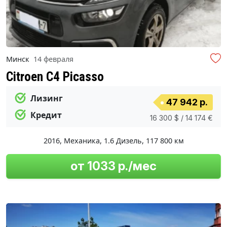
Минск
14 февраля
Citroen C4 Picasso
Лизинг
47 942 р.
Кредит
16 300 $ / 14 174 €
2016
,
Механика
,
1.6 Дизель
,
117 800 км
от 1033 р./мес