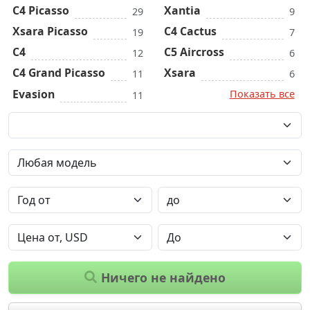
C4 Picasso
Xantia
29
9
Xsara Picasso
C4 Cactus
19
7
C4
C5 Aircross
12
6
C4 Grand Picasso
Xsara
11
6
Evasion
Показать все
11
Ничего не найдено