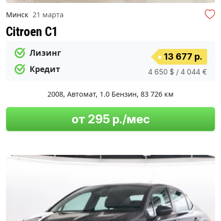
Минск
21 марта
Citroen C1
Лизинг
13 677 р.
Кредит
4 650 $ / 4 044 €
2008
,
Автомат
,
1.0 Бензин
,
83 726 км
от 295 р./мес