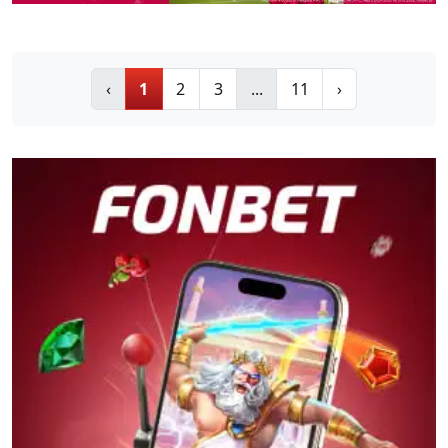
‹
1
2
3
...
11
›