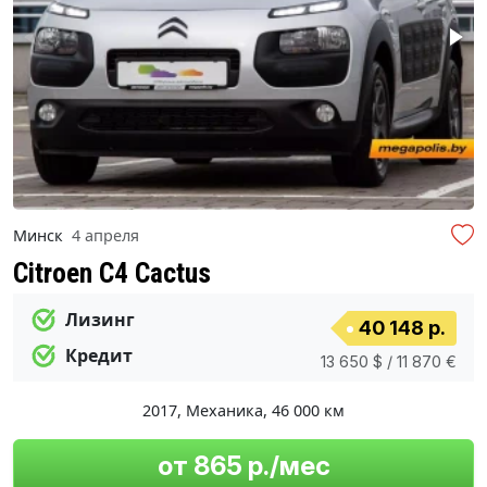
Минск
4 апреля
Citroen C4 Cactus
Лизинг
40 148 р.
Кредит
13 650 $ / 11 870 €
2017
,
Механика
,
46 000 км
от 865 р./мес