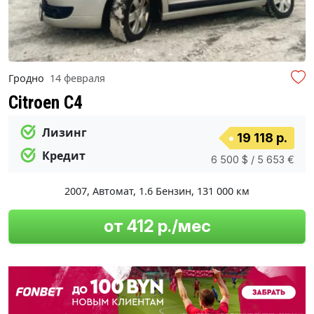
Гродно
14 февраля
Citroen C4
Лизинг
19 118 р.
Кредит
6 500 $ / 5 653 €
2007
,
Автомат
,
1.6 Бензин
,
131 000 км
от 412 р./мес