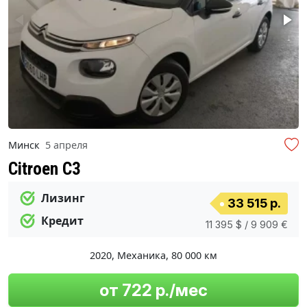
Минск
5 апреля
Citroen C3
Лизинг
33 515 р.
Кредит
11 395 $ / 9 909 €
2020
,
Механика
,
80 000 км
от 722 р./мес