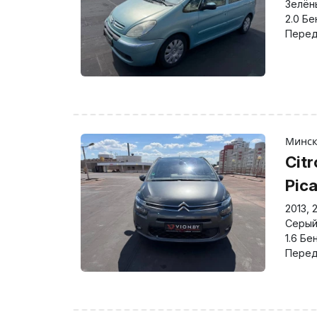
Зелён
2.0 Бе
Перед
Минс
Cit
Pic
2013
,
Серы
1.6 Бе
Перед