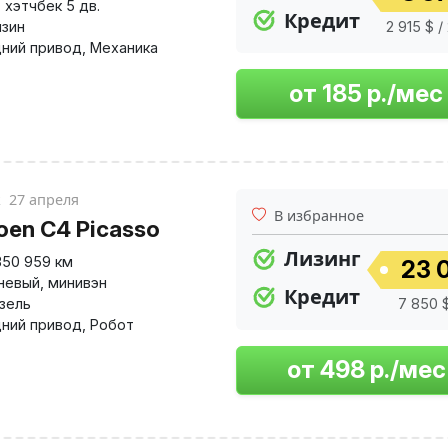
,
хэтчбек 5 дв.
Кредит
нзин
2 915 $ /
ний привод
,
Механика
к
27 апреля
В избранное
roen C4 Picasso
Лизинг
350 959 км
23 
невый
,
минивэн
Кредит
изель
7 850 $
ний привод
,
Робот