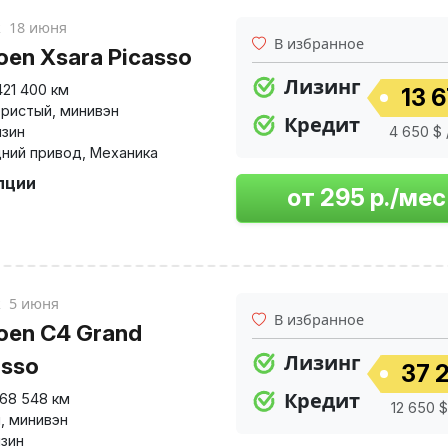
к
18 июня
В избранное
roen Xsara Picasso
Лизинг
421 400 км
13 6
ристый
,
минивэн
Кредит
нзин
4 650 $ 
ний привод
,
Механика
пции
к
5 июня
В избранное
roen C4 Grand
Лизинг
asso
37 2
Кредит
168 548 км
12 650 $
й
,
минивэн
нзин