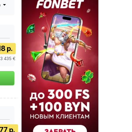
е
18 р.
 3 435 €
77 р.