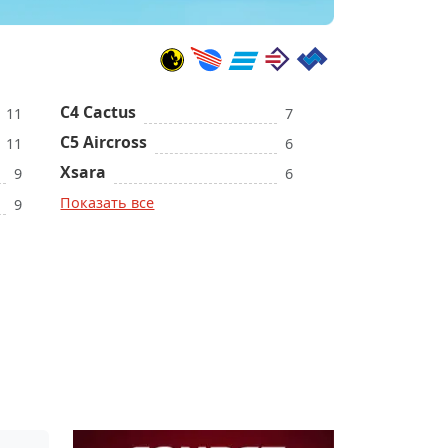
C4 Cactus
11
7
C5 Aircross
11
6
Xsara
9
6
Показать все
9