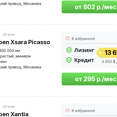
ний привод
,
Механика
к
26 мая
В избранное
roen Xsara Picasso
Лизинг
300 000 км
13 6
ристый
,
минивэн
Кредит
нзин
4 650 $ 
ний привод
,
Механика
к
24 мая
В избранное
oen Xantia