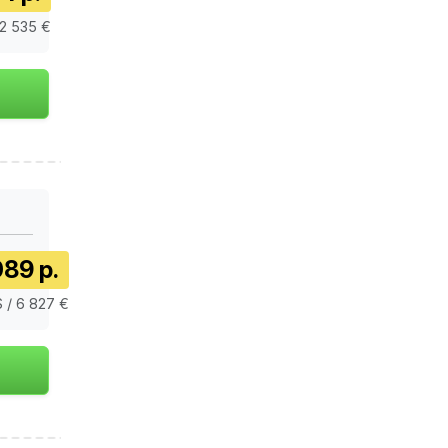
 2 535 €
089 р.
 / 6 827 €