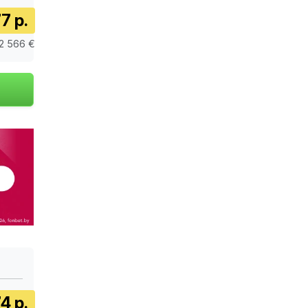
7 р.
 2 566 €
4 р.