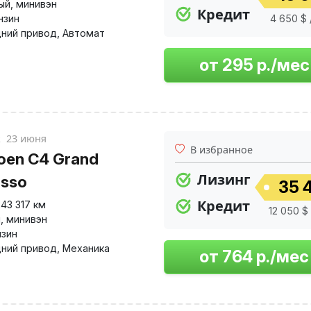
ый
,
минивэн
Кредит
нзин
4 650 $ 
ний привод
,
Автомат
к
23 июня
В избранное
roen C4 Grand
Лизинг
asso
35 4
Кредит
243 317 км
12 050 $
й
,
минивэн
нзин
ний привод
,
Механика