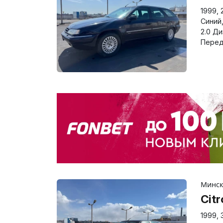
1999
,
Синий
2.0 Д
Перед
Минс
Citr
1999
,