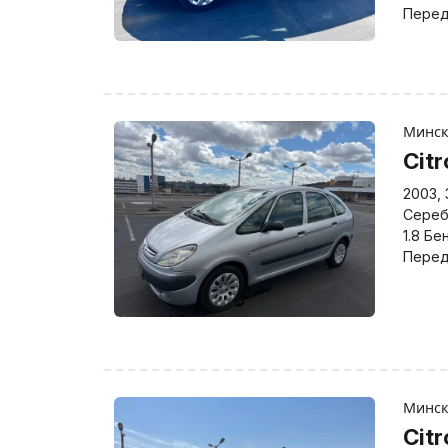
Перед
Минс
Cit
2003
,
Сереб
1.8 Бе
Перед
Минс
Citr