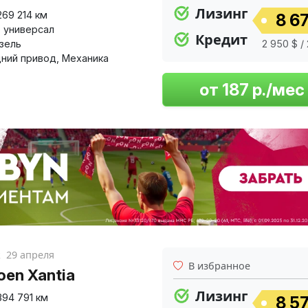
Лизинг
269 214 км
8 67
,
универсал
Кредит
изель
2 950 $ /
ний привод
,
Механика
к
29 апреля
В избранное
oen Xantia
Лизинг
394 791 км
8 57