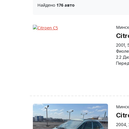
Найдено
176 авто
Минс
Cit
2001
,
Фиоле
2.2 Ди
Перед
Минс
Cit
2004
,