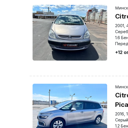
Минс
Cit
2001
,
Сереб
1.6 Бе
Перед
+12 о
Минс
Cit
Pic
2016
,
Серы
1.2 Бе