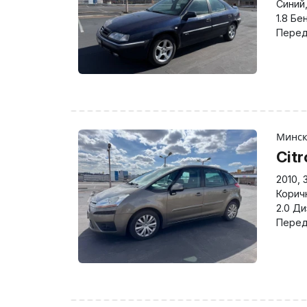
Синий
1.8 Бе
Перед
Минс
Cit
2010
,
Корич
2.0 Д
Перед