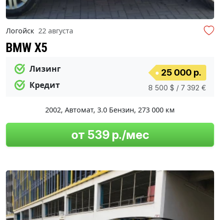
Логойск
22 августа
BMW X5
Лизинг
25 000 р.
Кредит
8 500 $ / 7 392 €
2002
,
Автомат
,
3.0 Бензин
,
273 000 км
от 539 р./мес