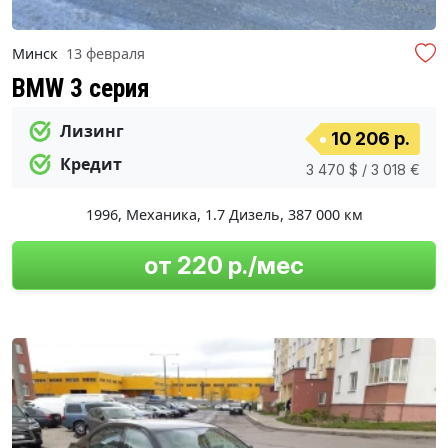
Минск
13 февраля
BMW 3 серия
Лизинг
10 206 р.
Кредит
3 470 $ / 3 018 €
1996
,
Механика
,
1.7 Дизель
,
387 000 км
от 220 р./мес