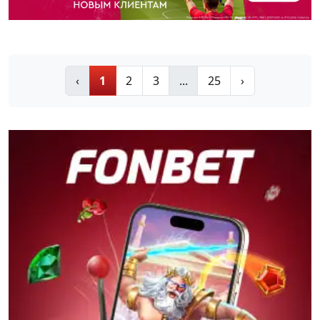
‹
1
2
3
...
25
›