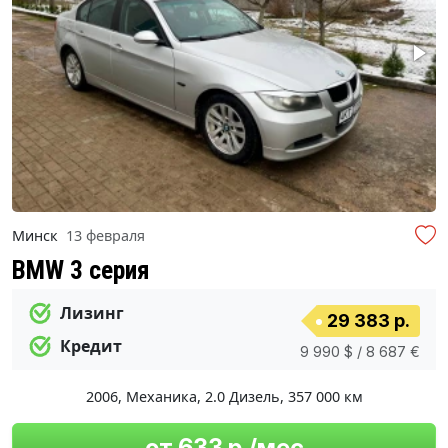
Минск
13 февраля
BMW 3 серия
Лизинг
29 383 р.
Кредит
9 990 $ / 8 687 €
2006
,
Механика
,
2.0 Дизель
,
357 000 км
от 633 р./мес