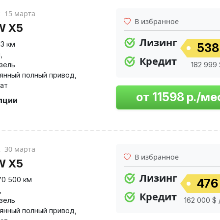
к
15 марта
В избранное
W X5
Лизинг
13 км
538
й
,
Кредит
изель
182 999 
янный полный привод
,
ат
пции
к
30 марта
В избранное
W X5
Лизинг
70 500 км
476 
,
Кредит
изель
162 000 $ 
янный полный привод
,