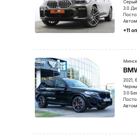
Серы
3.0 Д
Посто
Автом
+11 о
Минс
BM
2021
,
Черны
3.0 Бе
Посто
Автом