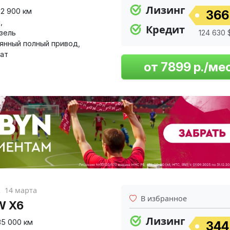
Лизинг
32 900 км
366
й
,
Кредит
изель
124 630 
янный полный привод
,
ат
к
14 марта
В избранное
W X6
Лизинг
35 000 км
344