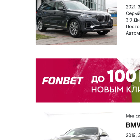
2021
,
Серы
3.0 Д
Посто
Автом
Минс
BM
2019
,