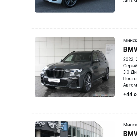
Автом
Минс
BM
2022
,
Серы
3.0 Д
Посто
Автом
+44 
Минс
BM