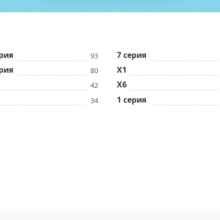
ерия
7 серия
93
ерия
X1
80
X6
42
1 серия
34