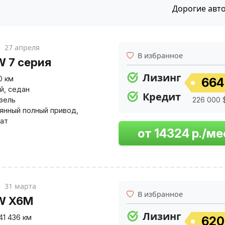
Дорогие авт
к
27 апреля
В избранное
 7 серия
Лизинг
0 км
664
й
,
седан
Кредит
изель
226 000 $
янный полный привод
,
ат
к
31 марта
В избранное
W X6M
Лизинг
41 436 км
620