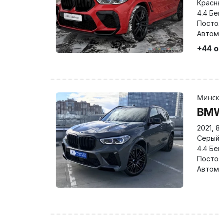
Красн
4.4 Бе
Посто
Автом
+44 
Минс
BM
2021
,
Серы
4.4 Бе
Посто
Автом