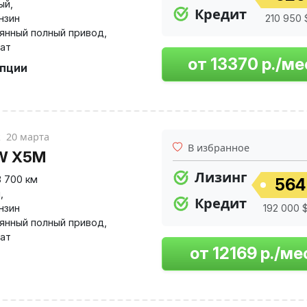
ый
,
Кредит
нзин
210 950 
янный полный привод
,
ат
опции
к
20 марта
В избранное
W X5M
Лизинг
8 700 км
564
й
,
Кредит
нзин
192 000 $
янный полный привод
,
ат