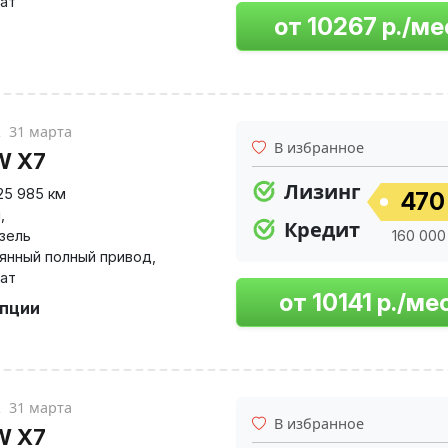
ат
к
31 марта
В избранное
W X7
Лизинг
25 985 км
470
й
,
Кредит
изель
160 000 
янный полный привод
,
ат
опции
к
31 марта
В избранное
W X7