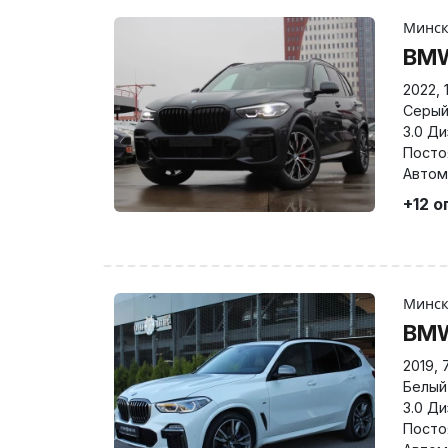
Минс
BM
2022
,
Серы
3.0 Д
Посто
Автом
+12 о
Минс
BM
2019
,
Белый
3.0 Д
Посто