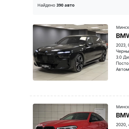
Найдено
390 авто
Минс
BMW
2023
,
Черны
3.0 Д
Посто
Автом
Минс
BM
2020
,