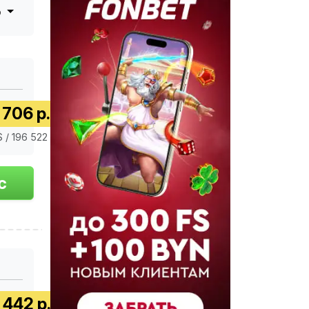
о
 706 р.
 / 196 522 €
 442 р.