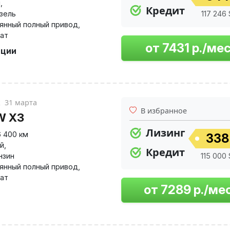
й
,
Кредит
изель
117 246 
янный полный привод
,
ат
пции
к
31 марта
В избранное
W X3
Лизинг
6 400 км
338
й
,
Кредит
нзин
115 000 
янный полный привод
,
ат