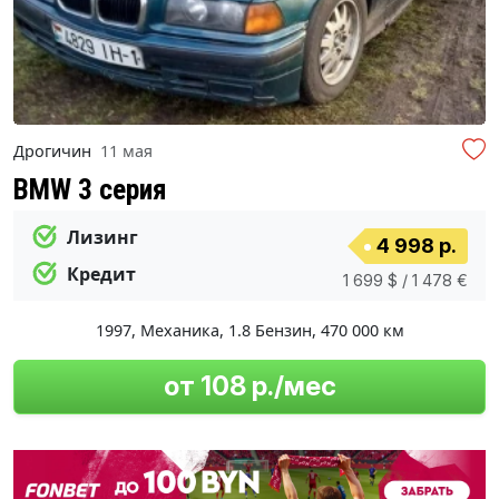
Дрогичин
11 мая
BMW 3 серия
Лизинг
4 998 р.
Кредит
1 699 $ / 1 478 €
1997
,
Механика
,
1.8 Бензин
,
470 000 км
от 108 р./мес