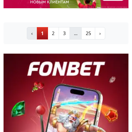
‹
1
2
3
...
25
›