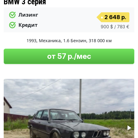
BMW 3 серия
Лизинг
2 648 р.
Кредит
900 $ / 783 €
1993
,
Механика
,
1.6 Бензин
,
318 000 км
от 57 р./мес