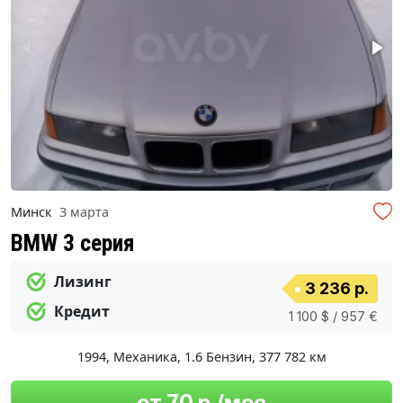
Минск
3 марта
BMW 3 серия
Лизинг
3 236 р.
Кредит
1 100 $ / 957 €
1994
,
Механика
,
1.6 Бензин
,
377 782 км
от 70 р./мес