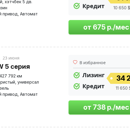
й
,
хэтчбек 5 дв.
Кредит
нзин
10 650 $
й привод
,
Автомат
к
23 июня
В избранное
 5 серия
Лизинг
427 792 км
34 2
ристый
,
универсал
Кредит
изель
11 650 
й привод
,
Автомат