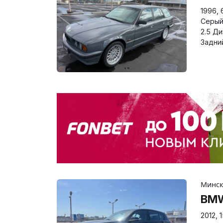
1996
,
Серы
2.5 Д
Задни
Минс
BMW
2012
,