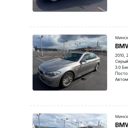
Минс
BMW
2010
,
Серы
3.0 Бе
Посто
Автом
Минс
BMW