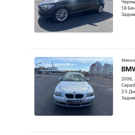
Черны
1.8 Бе
Задни
Минс
BMW
2006
,
Сереб
2.5 Д
Задни