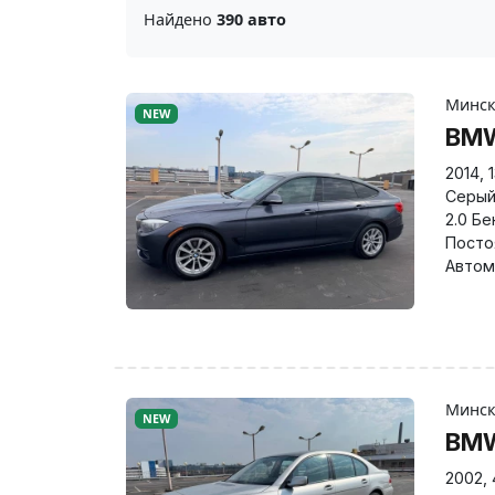
Найдено
390 авто
Минс
NEW
BMW
2014
,
Серы
2.0 Бе
Посто
Автом
Минс
NEW
BMW
2002
,