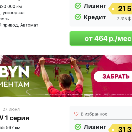
Лизинг
620 000 км
21 5
й
,
универсал
Кредит
изель
7 315 $ 
й привод
,
Автомат
к
27 июня
В избранное
 1 серия
Лизинг
155 567 км
31 3