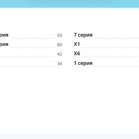
ерия
7 серия
93
ерия
X1
80
X6
42
1 серия
34