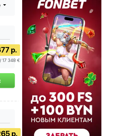
е
77 р.
/ 17 348 €
65 р.