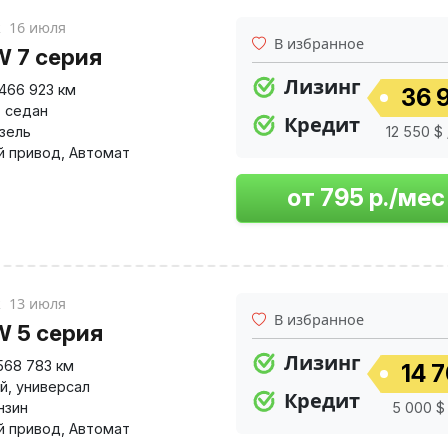
к
16 июля
В избранное
 7 серия
Лизинг
466 923 км
36 9
,
седан
Кредит
изель
12 550 $ 
й привод
,
Автомат
к
13 июля
В избранное
 5 серия
Лизинг
568 783 км
14 7
й
,
универсал
Кредит
нзин
5 000 $ 
й привод
,
Автомат