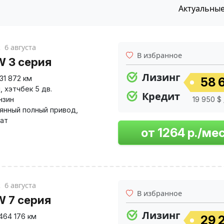
Актуальны
к
6 августа
В избранное
 3 серия
Лизинг
131 872 км
58 6
й
,
хэтчбек 5 дв.
Кредит
нзин
19 950 $ 
янный полный привод
,
ат
к
6 августа
В избранное
 7 серия
Лизинг
464 176 км
29 2