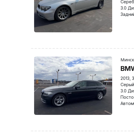
Сереб
3.0 Д
Задни
Минс
BMW
2013
,
Серы
3.0 Д
Посто
Автом