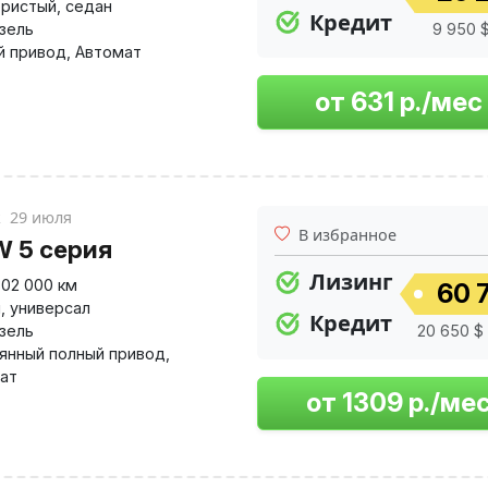
ристый
,
седан
Кредит
изель
9 950 $
й привод
,
Автомат
к
29 июля
В избранное
 5 серия
Лизинг
302 000 км
60 7
й
,
универсал
Кредит
изель
20 650 $ 
янный полный привод
,
ат