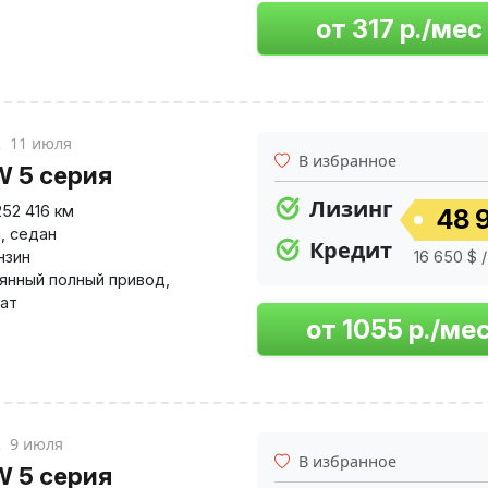
к
11 июля
В избранное
 5 серия
Лизинг
252 416 км
48 9
й
,
седан
Кредит
нзин
16 650 $ 
янный полный привод
,
ат
к
9 июля
В избранное
 5 серия