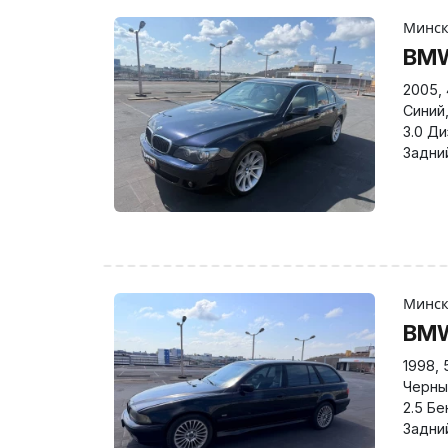
Минс
BMW
2005
,
Синий
3.0 Д
Задни
Минс
BMW
1998
,
Черны
2.5 Бе
Задни