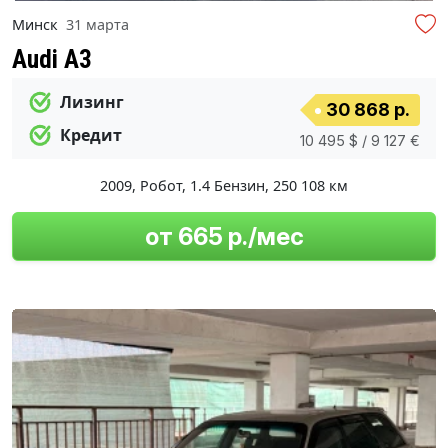
Минск
31 марта
Audi A3
Лизинг
30 868 р.
Кредит
10 495 $ / 9 127 €
2009
,
Робот
,
1.4 Бензин
,
250 108 км
от 665 р./мес