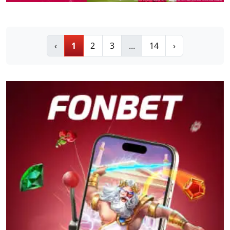
‹
1
2
3
...
14
›