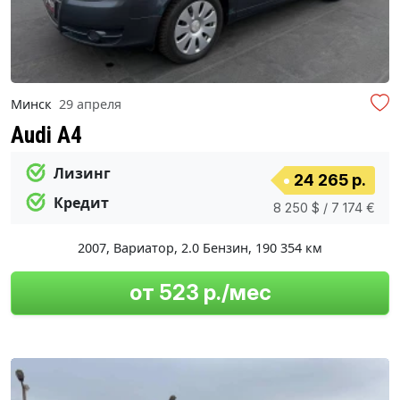
Минск
29 апреля
Audi A4
Лизинг
24 265 р.
Кредит
8 250 $ / 7 174 €
2007
,
Вариатор
,
2.0 Бензин
,
190 354 км
от 523 р./мес