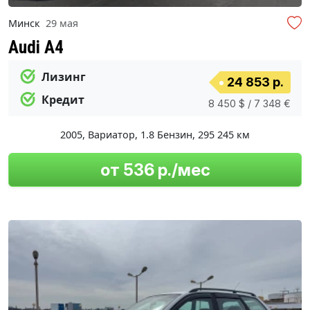
Минск
29 мая
Audi A4
Лизинг
24 853 р.
Кредит
8 450 $ / 7 348 €
2005
,
Вариатор
,
1.8 Бензин
,
295 245 км
от 536 р./мес