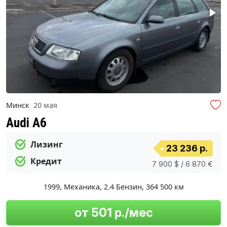
Минск
20 мая
Audi A6
Лизинг
23 236 р.
Кредит
7 900 $ / 6 870 €
1999
,
Механика
,
2.4 Бензин
,
364 500 км
от 501 р./мес