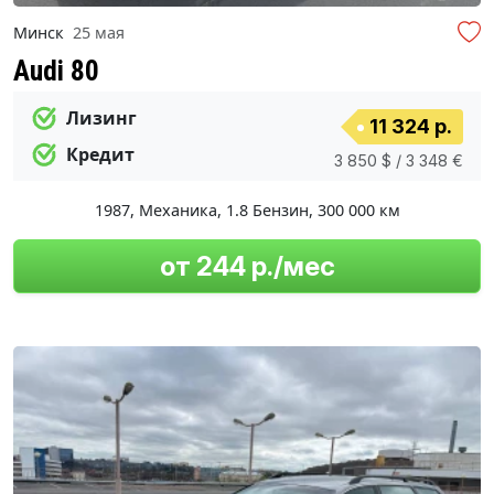
Минск
25 мая
Audi 80
Лизинг
11 324 р.
Кредит
3 850 $ / 3 348 €
1987
,
Механика
,
1.8 Бензин
,
300 000 км
от 244 р./мес