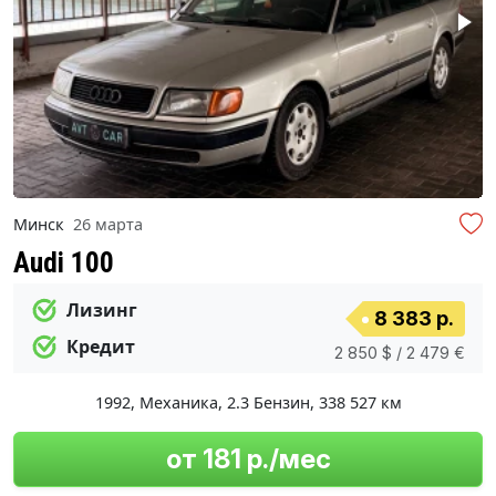
Минск
26 марта
Audi 100
Лизинг
8 383 р.
Кредит
2 850 $ / 2 479 €
1992
,
Механика
,
2.3 Бензин
,
338 527 км
от 181 р./мес