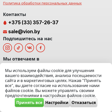
Политика обработки персональных данных
Контакты
+375 (33) 357-26-37
sale@vion.by
Подпишитесь на нас
Мы отвечаем в
Мы используем файлы cookie для улучшения
вашего взаимодействия, анализа посещаемости
сайта и в маркетинговых целях. Нажав "Принять
г. Минск, ТЦ «Паркинг» Ул. Куйбышева 40
все", вы даете согласие на использование нами
(Офис: 5 этаж | Осмотр авто: 5 этаж)
файлов cookie. Вы можете управлять своими
предпочтениями в настройках файлов cookie.
Посмотреть на карте
Принять все
Настройки
Отказаться
© 2020 — 2026 VION.BY — Продажа, выкуп и обмен | УНП