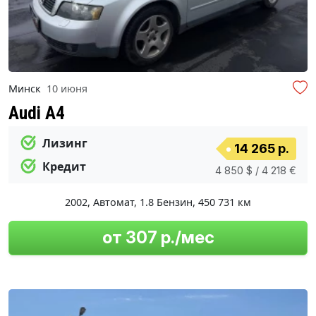
Минск
10 июня
Audi A4
Лизинг
14 265 р.
Кредит
4 850 $ / 4 218 €
2002
,
Автомат
,
1.8 Бензин
,
450 731 км
от 307 р./мес