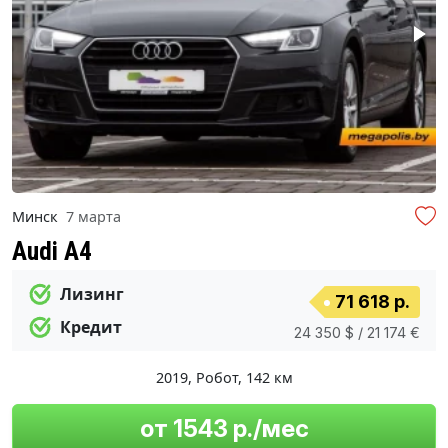
Минск
7 марта
Audi A4
Лизинг
71 618 р.
Кредит
24 350 $ / 21 174 €
2019
,
Робот
,
142 км
от 1543 р./мес