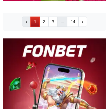
‹
1
2
3
...
14
›