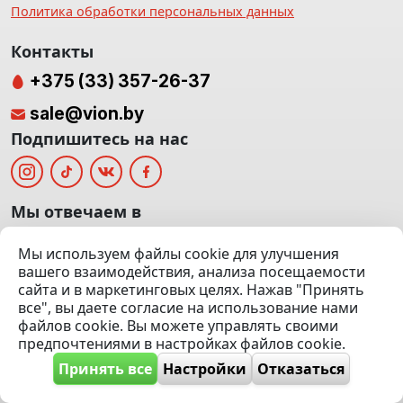
Политика обработки персональных данных
Контакты
+375 (33) 357-26-37
sale@vion.by
Подпишитесь на нас
Мы отвечаем в
Мы используем файлы cookie для улучшения
вашего взаимодействия, анализа посещаемости
сайта и в маркетинговых целях. Нажав "Принять
г. Минск, ТЦ «Паркинг» Ул. Куйбышева 40
все", вы даете согласие на использование нами
(Офис: 5 этаж | Осмотр авто: 5 этаж)
файлов cookie. Вы можете управлять своими
предпочтениями в настройках файлов cookie.
Посмотреть на карте
Принять все
Настройки
Отказаться
© 2020 — 2026 VION.BY — Продажа, выкуп и обмен | УНП